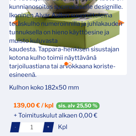
kunnianosoitus suomalaiselle designille.
Ikoninen Alvar Aallon suunnittelema
teräskulho numeroinnilla ja juhlakauden
tunnuksella on hieno käyttöesine ja
muisto kuluvasta
kaudesta. Tappara‑henkisen sisustajan
kotona kulho toimii näyttävänä
tarjoiluastiana tai arvokkaana koriste-
esineenä.
Kulhon koko 182x50 mm
139,00 € / kpl
sis. alv 25,50 %
+ Toimituskulut alkaen 0,00 €
Kpl
-
+