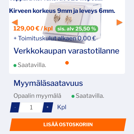
Kirveen korkeus 9mm ja leveys 6mm.
129,00 € / kpl
sis. alv 25,50 %
+ Toimituskulut alkaen 0,00 €
Verkkokaupan varastotilanne
Saatavilla.
Myymäläsaatavuus
Opaalin myymälä
Saatavilla.
Kpl
-
+
LISÄÄ OSTOSKORIIN