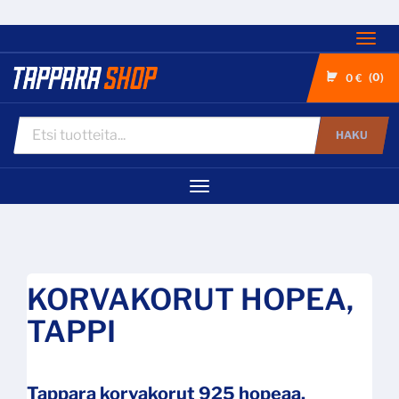
Nav
0
0 €
HAKU
Navigaatio
KORVAKORUT HOPEA,
TAPPI
Tappara korvakorut 925 hopeaa.