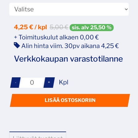
4,25
€ / kpl
5,00 €
sis. alv 25,50 %
+ Toimituskulut alkaen 0,00 €
Alin hinta viim. 30pv aikana 4,25 €
Verkkokaupan varastotilanne
Kpl
-
+
LISÄÄ OSTOSKORIIN