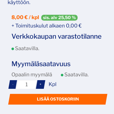
käyttöön.
8,00 € / kpl
sis. alv 25,50 %
+ Toimituskulut alkaen 0,00 €
Verkkokaupan varastotilanne
Saatavilla.
Myymäläsaatavuus
Opaalin myymälä
Saatavilla.
Kpl
-
+
LISÄÄ OSTOSKORIIN