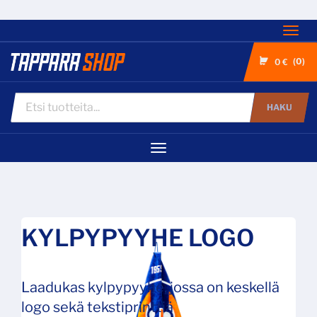
Nav
0
0 €
HAKU
Navigaatio
KYLPYPYYHE LOGO
Laadukas kylpypyyhe, jossa on keskellä
logo sekä tekstiprinttiä