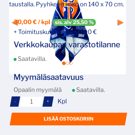
taustalla. Pyyhkeen koko on 140 x 70 cm.
30,00 € / kpl
sis. alv 25,50 %
+ Toimituskulut alkaen 0,00 €
Verkkokaupan varastotilanne
Saatavilla.
Myymäläsaatavuus
Opaalin myymälä
Saatavilla.
Kpl
-
+
LISÄÄ OSTOSKORIIN