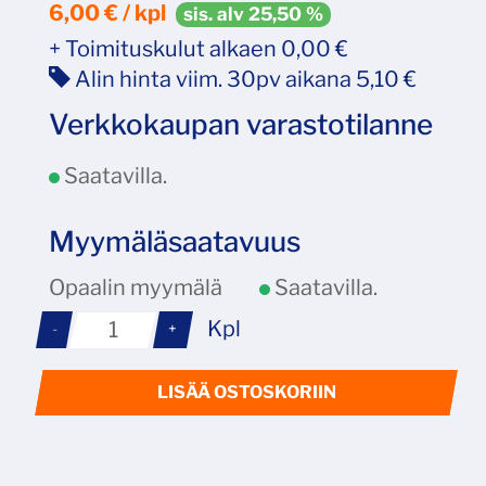
6,00 € / kpl
sis. alv 25,50 %
+ Toimituskulut alkaen 0,00 €
Alin hinta viim. 30pv aikana 5,10 €
Verkkokaupan varastotilanne
Saatavilla.
Myymäläsaatavuus
Opaalin myymälä
Saatavilla.
Kpl
-
+
LISÄÄ OSTOSKORIIN