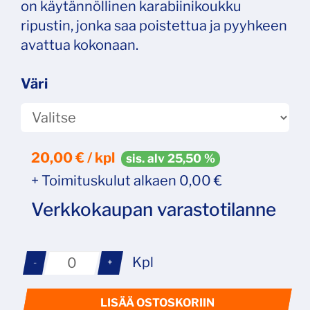
on käytännöllinen karabiinikoukku
ripustin, jonka saa poistettua ja pyyhkeen
avattua kokonaan.
Väri
20,00
€ / kpl
sis. alv 25,50 %
+ Toimituskulut alkaen 0,00 €
Verkkokaupan varastotilanne
Kpl
-
+
LISÄÄ OSTOSKORIIN