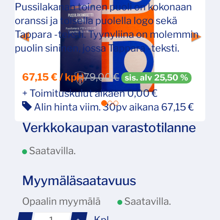
Pussilakanan toinen puoli on kokonaan
oranssi ja toisella puolella logo sekä
Tappara -teksti. Tyynyliina on molemmin
puolin sininen, jossa Tappara -teksti.
67,15 € / kpl
79,00
€
sis. alv 25,50 %
+ Toimituskulut alkaen 0,00 €
Alin hinta viim. 30pv aikana 67,15 €
Verkkokaupan varastotilanne
Saatavilla.
Myymäläsaatavuus
Opaalin myymälä
Saatavilla.
Kpl
-
+