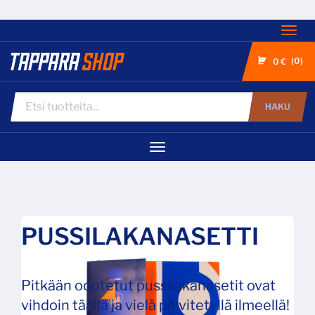
Nav
0
0 €
HAKU
Navigaatio
PUSSILAKANASETTI
Pitkään odotetut pussilakanasetit ovat
vihdoin täällä ja vielä päivitetyllä ilmeellä!