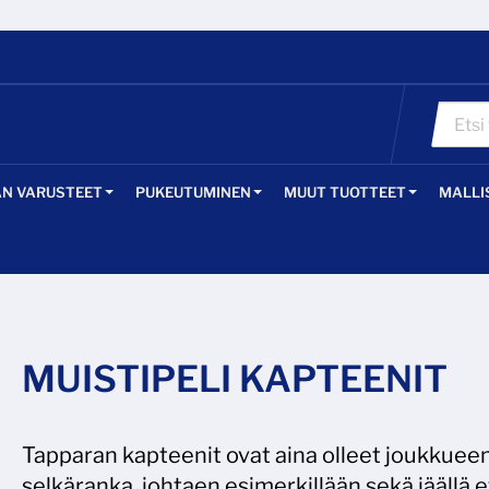
ÄN VARUSTEET
PUKEUTUMINEN
MUUT TUOTTEET
MALLI
MUISTIPELI KAPTEENIT
Tapparan kapteenit ovat aina olleet joukkuee
selkäranka, johtaen esimerkillään sekä jäällä 