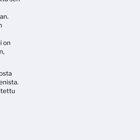
an.
n
i on
n,
.
josta
enista.
stettu