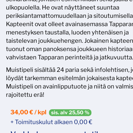
ulkopuolella. He ovat näyttäneet suuntaa
periksiantamattomuudellaan ja sitoutumisella
Kapteenit ovat olleet avainasemassa Tappara
menestyksen taustalla, luoden yhtenäisen ja
taistelevan joukkuehengen. Jokainen kapteen
tuonut oman panoksensa joukkueen historiaa
vahvistaen Tapparan perinteitä ja jatkuvuutta
Muistipeli
sisältää
24
paria
sekä
info
lehtisen
,
löydät tarkemman esitelmän
jokaisesta
kapte
Muistipeli on avainlipputuote ja niitä on valmi
rajoitettu erä!
34,00 € / kpl
sis. alv 25,50 %
+ Toimituskulut alkaen 0,00 €