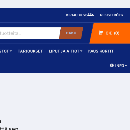
KIRJAUDU SISÄÄN
REKISTERÖIDY
0 €
0
HAKU
STOT
TARJOUKSET
LIPUT JA AITIOT
KAUSIKORTIT
INFO
n
että sen