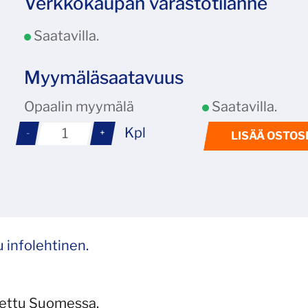
Verkkokaupan varastotilanne
Saatavilla.
Myymäläsaatavuus
Opaalin myymälä
Saatavilla.
Kpl
-
+
LISÄÄ OSTOS
u infolehtinen.
tettu Suomessa.