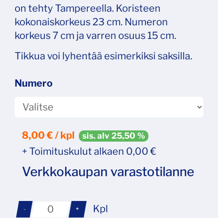
on tehty Tampereella. Koristeen
kokonaiskorkeus 23 cm. Numeron
korkeus 7 cm ja varren osuus 15 cm.
Tikkua voi lyhentää esimerkiksi saksilla.
Numero
8,00
€ / kpl
sis. alv 25,50 %
+ Toimituskulut alkaen 0,00 €
Verkkokaupan varastotilanne
Kpl
-
+