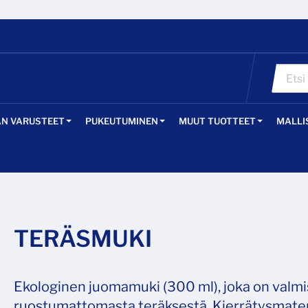
ÄN VARUSTEET
PUKEUTUMINEN
MUUT TUOTTEET
MALLI
TERÄSMUKI
Ekologinen juomamuki (300 ml), joka on valmi
ruostumattomasta teräksestä. Kierrätysmater