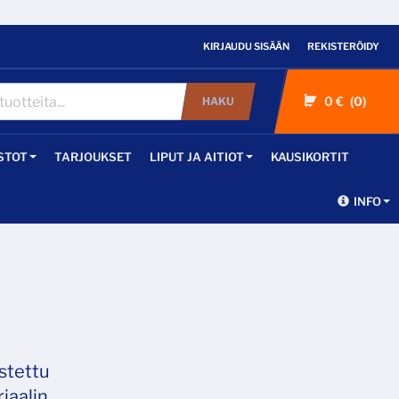
KIRJAUDU SISÄÄN
REKISTERÖIDY
0 €
0
HAKU
STOT
TARJOUKSET
LIPUT JA AITIOT
KAUSIKORTIT
INFO
stettu
iaalin