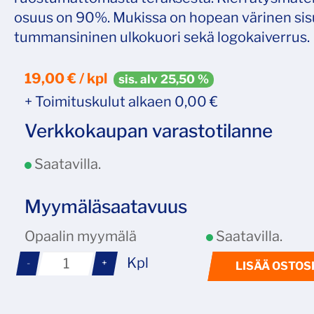
osuus on 90%. Mukissa on hopean värinen sis
tummansininen ulkokuori sekä logokaiverrus.
19,00 € / kpl
sis. alv 25,50 %
+ Toimituskulut alkaen 0,00 €
Verkkokaupan varastotilanne
Saatavilla.
Myymäläsaatavuus
Opaalin myymälä
Saatavilla.
Kpl
-
+
LISÄÄ OSTOS