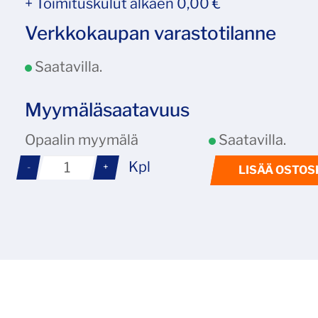
+ Toimituskulut alkaen 0,00 €
Verkkokaupan varastotilanne
Saatavilla.
Myymäläsaatavuus
Opaalin myymälä
Saatavilla.
Kpl
-
+
LISÄÄ OSTOS