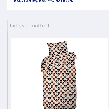
Pesu: Konepesu 40 astetta.
Liittyvät tuotteet