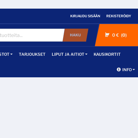
KIRJAUDU SISÄÄN
REKISTERÖIDY
0 €
0
HAKU
STOT
TARJOUKSET
LIPUT JA AITIOT
KAUSIKORTIT
INFO