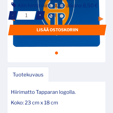
Alin hinta viim. 30pv aikana 8,50 €
Kpl
-
+
LISÄÄ OSTOSKORIIN
Tuotekuvaus
Hiirimatto Tapparan logolla.
Koko: 23 cm x 18 cm