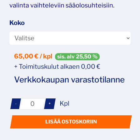
valinta vaihteleviin sääolosuhteisiin.
Koko
65,00
€ / kpl
sis. alv 25,50 %
+ Toimituskulut alkaen 0,00 €
Verkkokaupan varastotilanne
Kpl
-
+
LISÄÄ OSTOSKORIIN