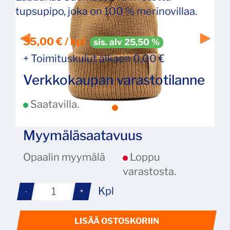
tupsupipo, joka on 100 % merinovillaa.
35,00 € / kpl
sis. alv 25,50 %
+ Toimituskulut alkaen 0,00 €
Verkkokaupan varastotilanne
Saatavilla.
Myymäläsaatavuus
Opaalin myymälä
Loppu
varastosta.
Kpl
-
+
LISÄÄ OSTOSKORIIN