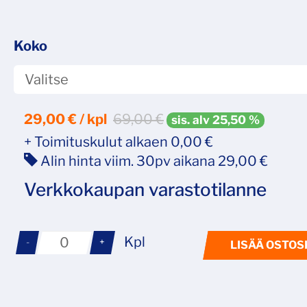
Koko
29,00
€ / kpl
69,00 €
sis. alv 25,50 %
+ Toimituskulut alkaen 0,00 €
Alin hinta viim. 30pv aikana 29,00 €
Verkkokaupan varastotilanne
Kpl
-
+
LISÄÄ OSTOS