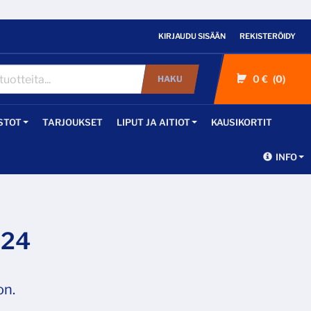
KIRJAUDU SISÄÄN
REKISTERÖIDY
0 €
0
HAKU
STOT
TARJOUKSET
LIPUT JA AITIOT
KAUSIKORTIT
INFO
-24
on.