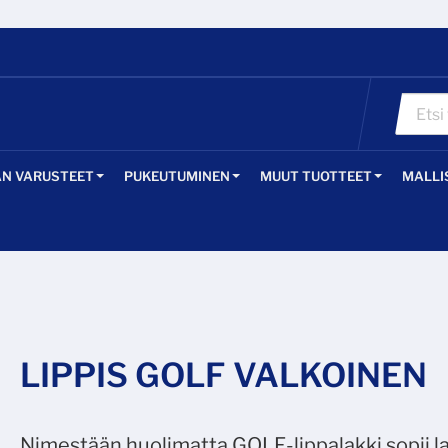
ÄN VARUSTEET
PUKEUTUMINEN
MUUT TUOTTEET
MALLI
LIPPIS GOLF VALKOINEN
Nimestään huolimatta GOLF-lippalakki sopii laj