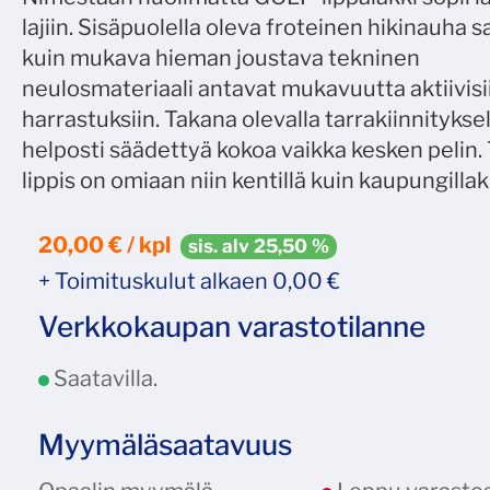
lajiin. Sisäpuolella oleva froteinen hikinauha 
kuin mukava hieman joustava tekninen
neulosmateriaali antavat mukavuutta aktiivisi
harrastuksiin. Takana olevalla tarrakiinnityksel
helposti säädettyä kokoa vaikka kesken pelin. 
lippis on omiaan niin kentillä kuin kaupungillak
20,00 € / kpl
sis. alv 25,50 %
+ Toimituskulut alkaen 0,00 €
Verkkokaupan varastotilanne
Saatavilla.
Myymäläsaatavuus