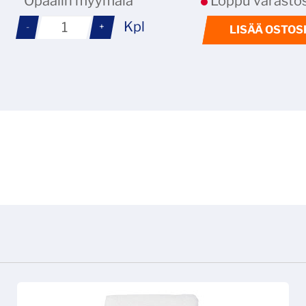
Opaalin myymälä
Loppu varastos
Kpl
-
+
LISÄÄ OSTOS