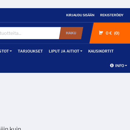
KIRJAUDU SISÄÄN
REKISTERÖIDY
0 €
0
HAKU
STOT
TARJOUKSET
LIPUT JA AITIOT
KAUSIKORTIT
INFO
iin kuin