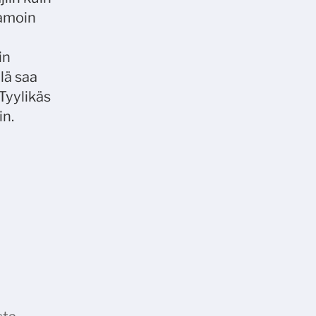
samoin
in
lä saa
Tyylikäs
in.