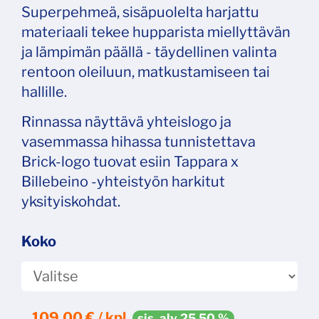
Superpehmeä, sisäpuolelta harjattu
materiaali tekee hupparista miellyttävän
ja lämpimän päällä - täydellinen valinta
rentoon oleiluun, matkustamiseen tai
hallille.
Rinnassa näyttävä yhteislogo ja
vasemmassa hihassa tunnistettava
Brick-logo tuovat esiin Tappara x
Billebeino -yhteistyön harkitut
yksityiskohdat.
Koko
109,00
€ / kpl
sis. alv 25,50 %