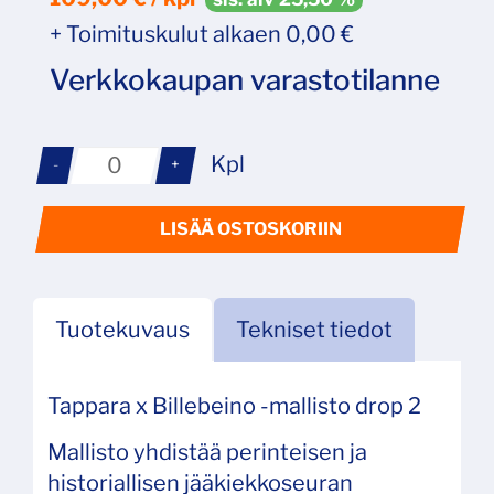
+ Toimituskulut alkaen 0,00 €
Verkkokaupan varastotilanne
Kpl
-
+
LISÄÄ OSTOSKORIIN
Tuotekuvaus
Tekniset tiedot
Tappara x Billebeino -mallisto drop 2
Mallisto yhdistää perinteisen ja
historiallisen jääkiekkoseuran