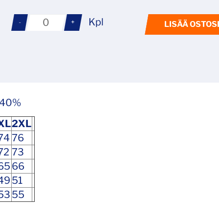
Kpl
-
+
LISÄÄ OSTOS
a 40%
XL
2XL
74
76
72
73
65
66
49
51
53
55