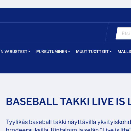
ÄN VARUSTEET
PUKEUTUMINEN
MUUT TUOTTEET
MALLI
BASEBALL TAKKI LIVE IS 
Tyylikäs baseball takki näyttävillä yksityiskohdi
brodeerauksilla. Rintalogo ja selän “Live is life”