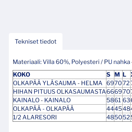
Tekniset tiedot
Materiaali: Villa 60%, Polyesteri / PU nahk
KOKO
S
M
L
OLKAPÄÄ YLÄSAUMA - HELMA
69
70
72
HIHAN PITUUS OLKASAUMASTA
66
69
70
KAINALO - KAINALO
58
61
63
OLKAPÄÄ - OLKAPÄÄ
44
45
48
1/2 ALARESORI
48
50
52