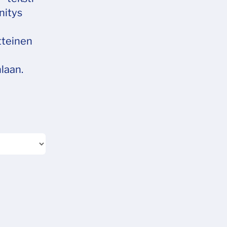
nitys
tteinen
laan.