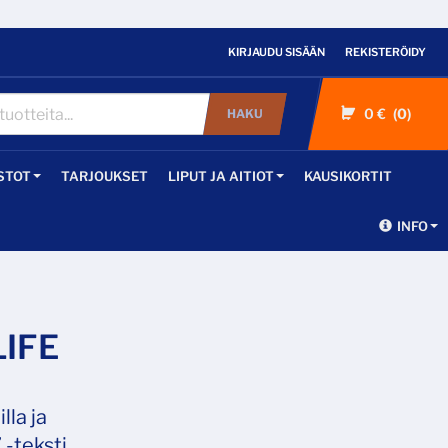
KIRJAUDU SISÄÄN
REKISTERÖIDY
0 €
0
HAKU
STOT
TARJOUKSET
LIPUT JA AITIOT
KAUSIKORTIT
INFO
LIFE
lla ja
 -teksti