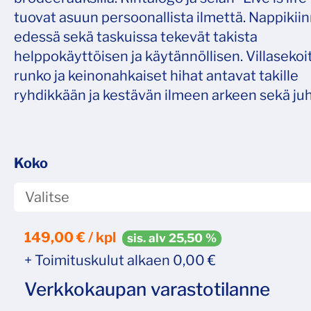
tuovat asuun persoonallista ilmettä. Nappikiin
edessä sekä taskuissa tekevät takista
helppokäyttöisen ja käytännöllisen. Villasekoi
runko ja keinonahkaiset hihat antavat takille
ryhdikkään ja kestävän ilmeen arkeen sekä juh
Koko
149,00
€ / kpl
sis. alv 25,50 %
+ Toimituskulut alkaen 0,00 €
Verkkokaupan varastotilanne