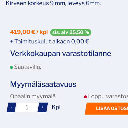
Kirveen korkeus 9 mm, leveys 6mm.
419,00 € / kpl
sis. alv 25,50 %
+ Toimituskulut alkaen 0,00 €
Verkkokaupan varastotilanne
Saatavilla.
Myymäläsaatavuus
Opaalin myymälä
Loppu varastos
Kpl
-
+
LISÄÄ OSTOS