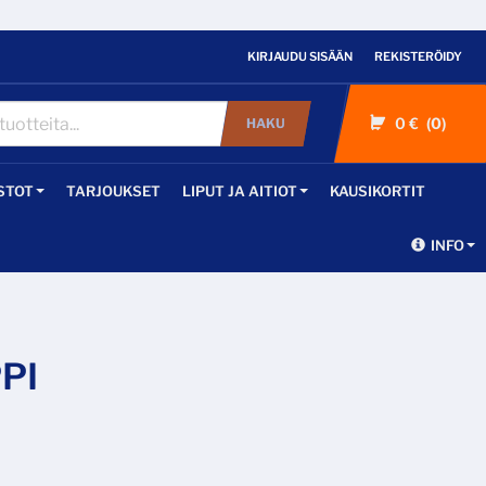
KIRJAUDU SISÄÄN
REKISTERÖIDY
0 €
0
HAKU
STOT
TARJOUKSET
LIPUT JA AITIOT
KAUSIKORTIT
INFO
PI