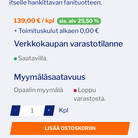
itselle hankittavan fanituotteen.
139,00 € / kpl
sis. alv 25,50 %
+ Toimituskulut alkaen 0,00 €
Verkkokaupan varastotilanne
Saatavilla.
Myymäläsaatavuus
Opaalin myymälä
Loppu
varastosta.
Kpl
-
+
LISÄÄ OSTOSKORIIN