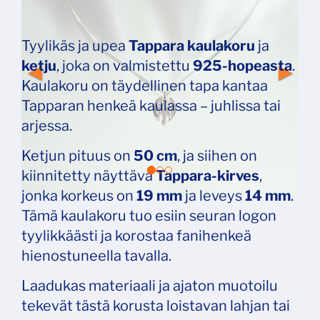
Tyylikäs ja upea
Tappara kaulakoru
ja
ketju
, joka on valmistettu
925-hopeasta
.
Kaulakoru on täydellinen tapa kantaa
Tapparan henkeä kaulassa – juhlissa tai
arjessa.
Ketjun pituus on
50 cm
, ja siihen on
kiinnitetty näyttävä
Tappara-kirves
,
jonka korkeus on
19 mm
ja leveys
14 mm
.
Tämä kaulakoru tuo esiin seuran logon
tyylikkäästi ja korostaa fanihenkeä
hienostuneella tavalla.
Laadukas materiaali ja ajaton muotoilu
tekevät tästä korusta loistavan lahjan tai