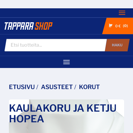
Nav
0
0 €
HAKU
Navigaatio
ETUSIVU
ASUSTEET
KORUT
KAULAKORU JA KETJU
HOPEA