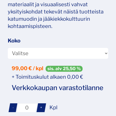
materiaalit ja visuaalisesti vahvat
yksityiskohdat tekevät näistä tuotteista
katumuodin ja jääkiekkokulttuurin
kohtaamispisteen.
Koko
99,00
€ / kpl
sis. alv 25,50 %
+ Toimituskulut alkaen 0,00 €
Verkkokaupan varastotilanne
Kpl
-
+