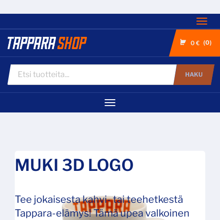
Nav
0
0 €
HAKU
Navigaatio
MUKI 3D LOGO
Tee jokaisesta kahvi- tai teehetkestä
Tappara-elämys! Tämä upea valkoinen