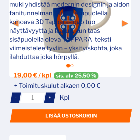
muki yhdistää modernin designin ja aidon
fanitunnelman. Mukin etupuolella
kohoava 3D Tappara-logo tuo
näyttävyyttä ja laatua, kun taas
sisäpuolella oleva TAPPARA-teksti
viimeistelee tyylin – yksityiskohta, joka
ilahduttaa joka hörpyllä.
19,00 € / kpl
sis. alv 25,50 %
+ Toimituskulut alkaen 0,00 €
Kpl
-
+
LISÄÄ OSTOSKORIIN