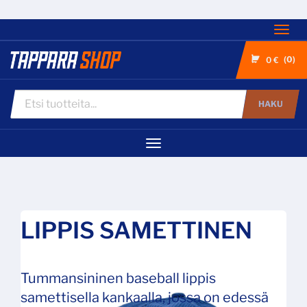
Nav
0
0 €
HAKU
Navigaatio
LIPPIS SAMETTINEN
Tummansininen baseball lippis
samettisella kankaalla, jossa on edessä