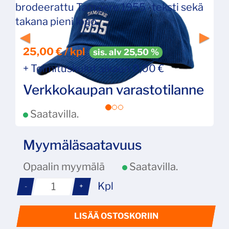
brodeerattu Tampere 1955 -teksti sekä
takana pieni logo.
25,00 € / kpl
sis. alv 25,50 %
+ Toimituskulut alkaen 0,00 €
Verkkokaupan varastotilanne
Saatavilla.
Myymäläsaatavuus
Opaalin myymälä
Saatavilla.
Kpl
-
+
LISÄÄ OSTOSKORIIN