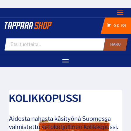
Nav
0
0 €
HAKU
Navigaatio
KOLIKKOPUSSI
Aidosta nahasta käsityönä Suomessa
valmistettu vetoketjullinen kolikkopussi.