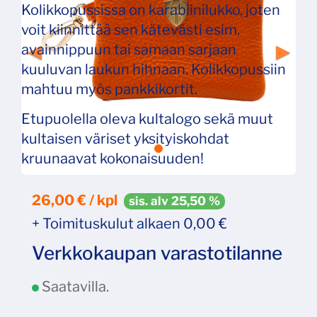
Kolikkopussissa on karabiinilukko, joten
voit kiinnittää sen kätevästi esim.
avainnippuun tai samaan sarjaan
kuuluvan laukun hihnaan. Kolikkopussiin
mahtuu myös pankkikortit.
Etupuolella oleva kultalogo sekä muut
kultaisen väriset yksityiskohdat
kruunaavat kokonaisuuden!
26,00 € / kpl
sis. alv 25,50 %
+ Toimituskulut alkaen 0,00 €
Verkkokaupan varastotilanne
Saatavilla.