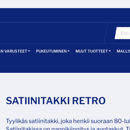
ÄN VARUSTEET
PUKEUTUMINEN
MUUT TUOTTEET
MALLI
SATIINITAKKI RETRO
Tyylikäs satiinitakki, joka henkii suoraan 80-l
Satiinitakissa on nappikiinnitys ja avotaskut. T