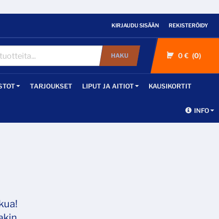
KIRJAUDU SISÄÄN
REKISTERÖIDY
0 €
0
HAKU
STOT
TARJOUKSET
LIPUT JA AITIOT
KAUSIKORTIT
INFO
ukua!
akin