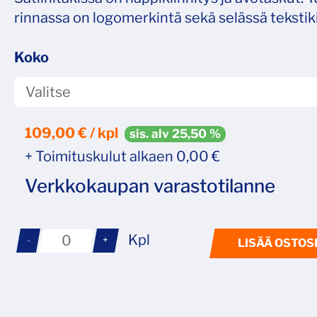
rinnassa on logomerkintä sekä selässä tekstiki
Koko
109,00
€ / kpl
sis. alv 25,50 %
+ Toimituskulut alkaen 0,00 €
Verkkokaupan varastotilanne
Kpl
-
+
LISÄÄ OSTOS