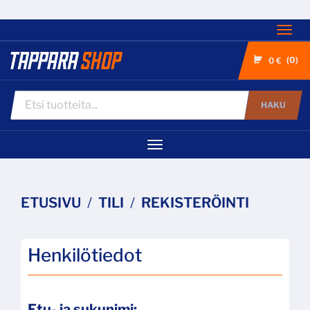
Nav
0
0 €
HAKU
Navigaatio
ETUSIVU
TILI
REKISTERÖINTI
Henkilötiedot
Etu- ja sukunimi: