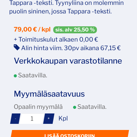
Tappara -teksti. Tyynyliina on molemmin
puolin sininen, jossa Tappara -teksti.
79,00 € / kpl
sis. alv 25,50 %
+ Toimituskulut alkaen 0,00 €
Alin hinta viim. 30pv aikana 67,15 €
Verkkokaupan varastotilanne
Saatavilla.
Myymäläsaatavuus
Opaalin myymälä
Saatavilla.
Kpl
-
+
LISÄÄ OSTOSKORIIN