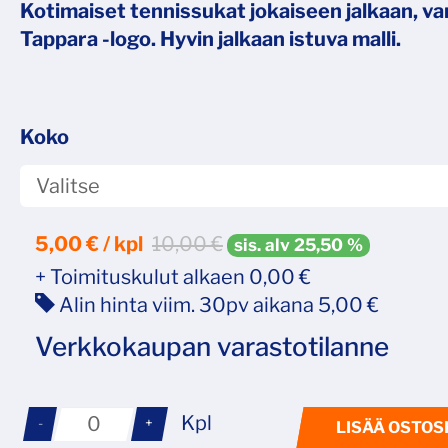
Kotimaiset tennissukat jokaiseen jalkaan, v
Tappara -logo. Hyvin jalkaan istuva malli.
Koko
5,00
€ / kpl
10,00 €
sis. alv 25,50 %
+ Toimituskulut alkaen 0,00 €
Alin hinta viim. 30pv aikana 5,00 €
Verkkokaupan varastotilanne
Kpl
-
+
LISÄÄ OSTOS