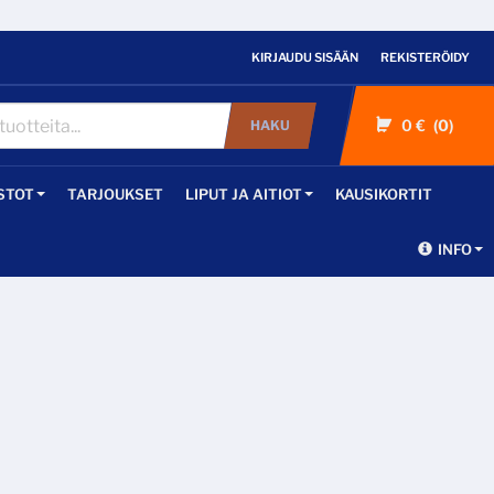
KIRJAUDU SISÄÄN
REKISTERÖIDY
0 €
0
HAKU
STOT
TARJOUKSET
LIPUT JA AITIOT
KAUSIKORTIT
INFO