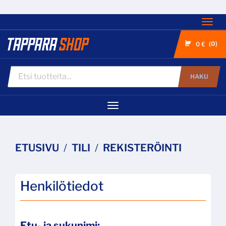
Nav
0
0 €
HAKU
Navigaatio
ETUSIVU
TILI
REKISTERÖINTI
Henkilötiedot
Etu- ja sukunimi: