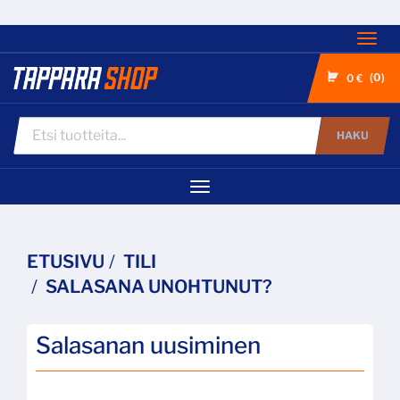
Nav
0
0 €
HAKU
Navigaatio
ETUSIVU
TILI
SALASANA UNOHTUNUT?
Salasanan uusiminen