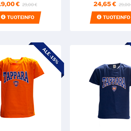
19,00 €
24,65 €
29,00 €
29,00
TUOTEINFO
TUOTEINFO
ALE -15%