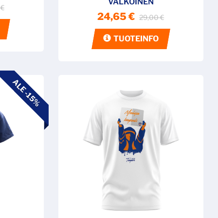
VALKOINEN
 €
24,65 €
29,00 €
TUOTEINFO
ALE -15%