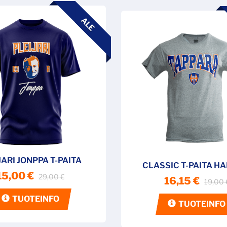
ALE
JARI JONPPA T-PAITA
CLASSIC T-PAITA H
15,00 €
29,00 €
16,15 €
19,00 
TUOTEINFO
TUOTEINFO