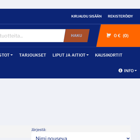
KIRJAUDU SISÄÄN
REKISTERÖIDY
0 €
0
HAKU
STOT
TARJOUKSET
LIPUT JA AITIOT
KAUSIKORTIT
INFO
Järjestä: