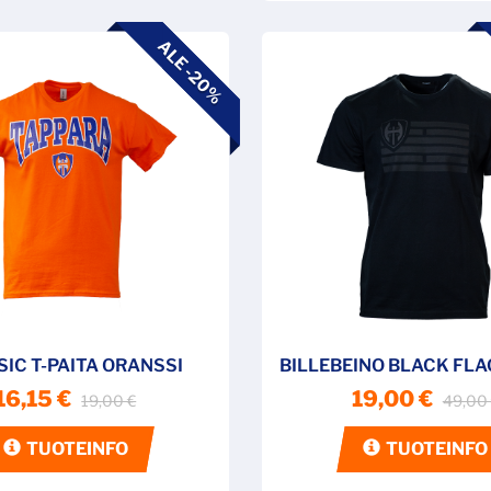
ALE -20%
IC T-PAITA ORANSSI
BILLEBEINO BLACK FLAG
16,15 €
19,00 €
19,00 €
49,00
TUOTEINFO
TUOTEINFO