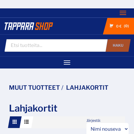
Nav
0
0 €
HAKU
Navigaatio
MUUT TUOTTEET
LAHJAKORTIT
Lahjakortit
Järjestä: