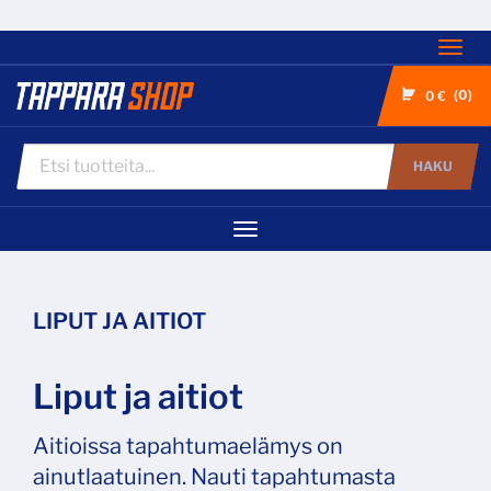
Nav
0
0 €
HAKU
Navigaatio
LIPUT JA AITIOT
Liput ja aitiot
Aitioissa tapahtumaelämys on
ainutlaatuinen. Nauti tapahtumasta