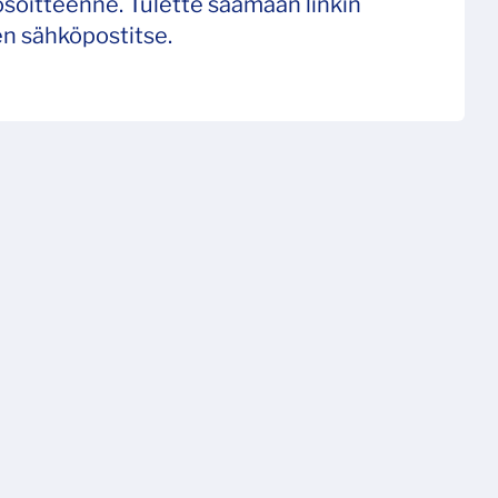
soitteenne. Tulette saamaan linkin
n sähköpostitse.