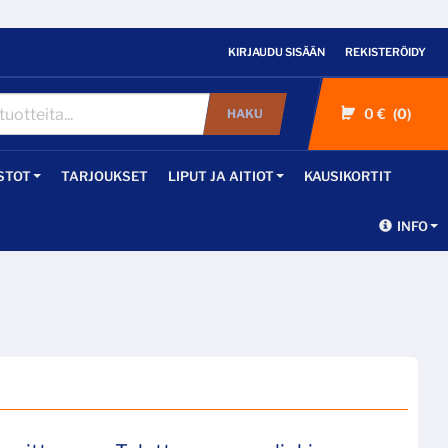
KIRJAUDU SISÄÄN
REKISTERÖIDY
0 €
0
HAKU
STOT
TARJOUKSET
LIPUT JA AITIOT
KAUSIKORTIT
INFO