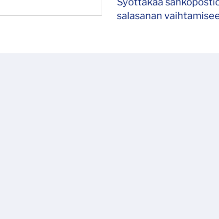
Syöttäkää sähköpostio
salasanan vaihtamisee