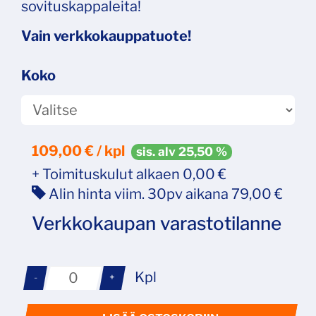
sovituskappaleita!
Vain verkkokauppatuote!
Koko
109,00
€ / kpl
sis. alv 25,50 %
+ Toimituskulut alkaen 0,00 €
Alin hinta viim. 30pv aikana 79,00 €
Verkkokaupan varastotilanne
Kpl
-
+