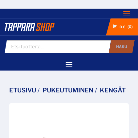
Nav
0
0 €
HAKU
Navigaatio
ETUSIVU
PUKEUTUMINEN
KENGÄT