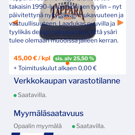
takaisin 1990-luvun ikonisen tyylin – nyt
päivitettynä nykypäivän mukavuuteen ja
vastuullisuuteen. Laadukas puuvilla ja
tyylikäs design takaavat sen, että ysäri
tulee olemaan muodissa jälleen kerran.
45,00 € / kpl
sis. alv 25,50 %
+ Toimituskulut alkaen 0,00 €
Verkkokaupan varastotilanne
Saatavilla.
Myymäläsaatavuus
Opaalin myymälä
Saatavilla.