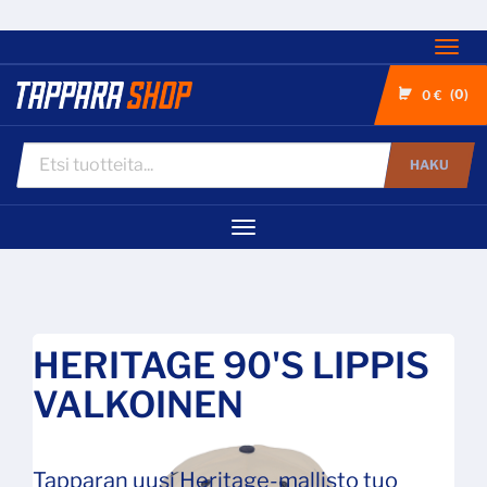
Nav
0
0 €
HAKU
Navigaatio
HERITAGE 90'S LIPPIS
VALKOINEN
Tapparan uusi Heritage-mallisto tuo