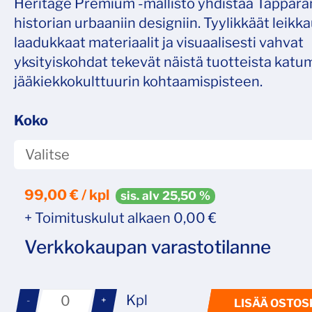
Heritage Premium -mallisto yhdistää Tappara
historian urbaaniin designiin. Tyylikkäät leikk
laadukkaat materiaalit ja visuaalisesti vahvat
yksityiskohdat tekevät näistä tuotteista katu
jääkiekkokulttuurin kohtaamispisteen.
Koko
99,00
€ / kpl
sis. alv 25,50 %
+ Toimituskulut alkaen 0,00 €
Verkkokaupan varastotilanne
Kpl
-
+
LISÄÄ OSTOS