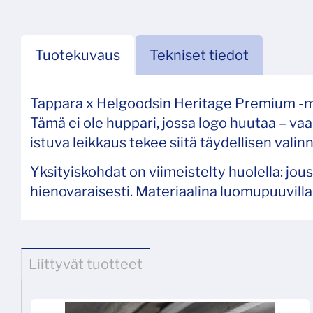
Tuotekuvaus
Tekniset tiedot
Tappara x Helgoodsin Heritage Premium -malli
Tämä ei ole huppari, jossa logo huutaa – va
istuva leikkaus tekee siitä täydellisen valinn
Yksityiskohdat on viimeistelty huolella: jo
hienovaraisesti. Materiaalina luomupuuvill
Liittyvät tuotteet