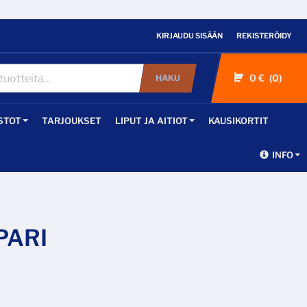
KIRJAUDU SISÄÄN
REKISTERÖIDY
0 €
0
HAKU
STOT
TARJOUKSET
LIPUT JA AITIOT
KAUSIKORTIT
INFO
PARI