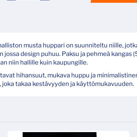
ston musta huppari on suunniteltu niille, jotka a
an jossa design puhuu. Paksu ja pehmeä kangas (5
an niin hallille kuin kaupungille.
ustavat hihansuut, mukava huppu ja minimalistinen
a, joka takaa kestävyyden ja käyttömukavuuden.