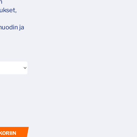
n
aukset,
muodin ja
KORIIN