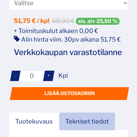
51,75
€ / kpl
69,00 €
sis. alv 25,50 %
+ Toimituskulut alkaen 0,00 €
Alin hinta viim. 30pv aikana 51,75 €
Verkkokaupan varastotilanne
Kpl
-
+
LISÄÄ OSTOSKORIIN
Tuotekuvaus
Tekniset tiedot