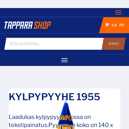
Nav
0
0 €
HAKU
Navigaatio
KYLPYPYYHE 1955
Laadukas kylpypyyhe, jossa on
tekstipainatus.Pyyhkeen koko on 140 x