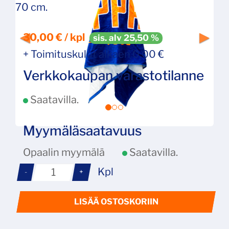
70 cm.
30,00 € / kpl
sis. alv 25,50 %
+ Toimituskulut alkaen 0,00 €
Verkkokaupan varastotilanne
Saatavilla.
Myymäläsaatavuus
Opaalin myymälä
Saatavilla.
Kpl
-
+
LISÄÄ OSTOSKORIIN