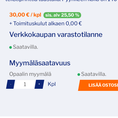
30,00 € / kpl
sis. alv 25,50 %
+ Toimituskulut alkaen 0,00 €
Verkkokaupan varastotilanne
Saatavilla.
Myymäläsaatavuus
Opaalin myymälä
Saatavilla.
Kpl
-
+
LISÄÄ OSTOS