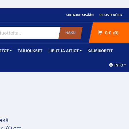
KIRJAUDU SISÄÄN
REKISTERÖIDY
0 €
0
HAKU
STOT
TARJOUKSET
LIPUT JA AITIOT
KAUSIKORTIT
INFO
sekä
 x 70 cm.