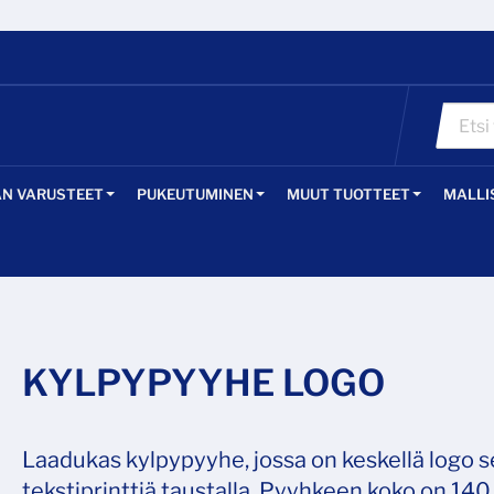
ÄN VARUSTEET
PUKEUTUMINEN
MUUT TUOTTEET
MALLI
KYLPYPYYHE LOGO
Laadukas kylpypyyhe, jossa on keskellä logo 
tekstiprinttiä taustalla. Pyyhkeen koko on 140