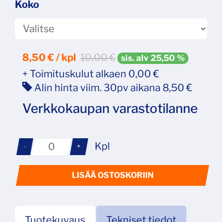
Koko
8,50
€ / kpl
10,00 €
sis. alv 25,50 %
+ Toimituskulut alkaen 0,00 €
Alin hinta viim. 30pv aikana 8,50 €
Verkkokaupan varastotilanne
Kpl
-
+
LISÄÄ OSTOSKORIIN
Tuotekuvaus
Tekniset tiedot