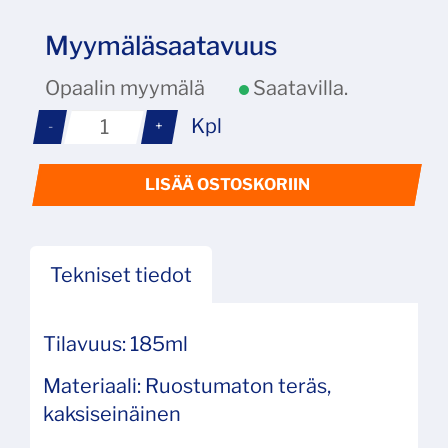
Myymäläsaatavuus
Opaalin myymälä
Saatavilla.
Kpl
-
+
LISÄÄ OSTOSKORIIN
Tekniset tiedot
Tilavuus: 185ml
Materiaali: Ruostumaton teräs,
kaksiseinäinen