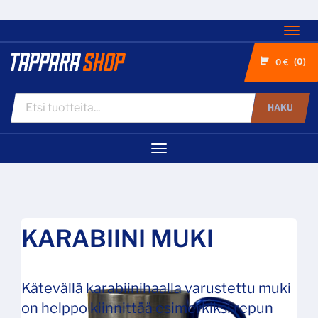
Nav
0
0 €
HAKU
Navigaatio
KARABIINI MUKI
Kätevällä karabiinihaalla varustettu muki
on helppo kiinnittää esimerkiksi repun