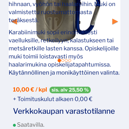
hihnaan, vyöhön tai haalareihin. Muki on
valmistettu ruostumattomasta
teräksestä.
Karabiinimuki sopii erinomaisesti
vaelluksille, retkeilyyn, kalastukseen tai
metsäretkille lasten kanssa. Opiskelijoille
muki toimii loistavasti myös
haalarimukina opiskelijatapahtumissa.
Käytännöllinen ja monikäyttöinen valinta.
10,00 € / kpl
sis. alv 25,50 %
+ Toimituskulut alkaen 0,00 €
Verkkokaupan varastotilanne
Saatavilla.