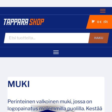
Nav
0
0 €
HAKU
Navigaatio
MUKI
Perinteinen valkoinen muki, jossa on
logopainatus molemmilla puolilla. Kestää