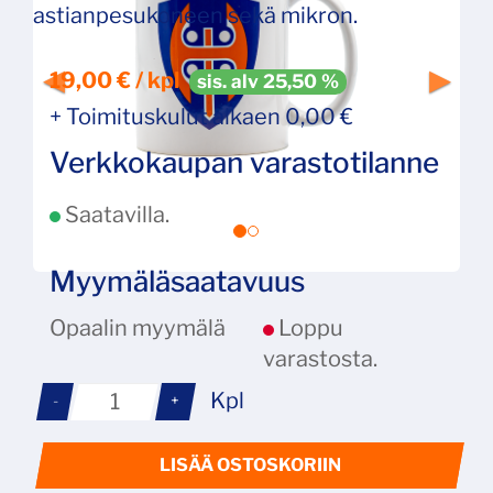
astianpesukoneen sekä mikron.
19,00 € / kpl
sis. alv 25,50 %
+ Toimituskulut alkaen 0,00 €
Verkkokaupan varastotilanne
Saatavilla.
Myymäläsaatavuus
Opaalin myymälä
Loppu
varastosta.
Kpl
-
+
LISÄÄ OSTOSKORIIN