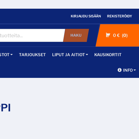
KIRJAUDU SISÄÄN
REKISTERÖIDY
0 €
0
HAKU
STOT
TARJOUKSET
LIPUT JA AITIOT
KAUSIKORTIT
INFO
PI