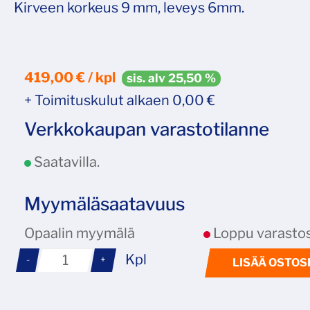
Kirveen korkeus 9 mm, leveys 6mm.
419,00 € / kpl
sis. alv 25,50 %
+ Toimituskulut alkaen 0,00 €
Verkkokaupan varastotilanne
Saatavilla.
Myymäläsaatavuus
Opaalin myymälä
Loppu varastos
Kpl
-
+
LISÄÄ OSTOS