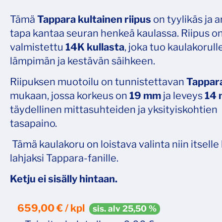
Tämä
Tappara kultainen riipus
on tyylikäs ja 
tapa kantaa seuran henkeä kaulassa. Riipus o
valmistettu
14K kullasta
, joka tuo kaulakorull
lämpimän ja kestävän säihkeen.
Riipuksen muotoilu on tunnistettavan
Tappar
mukaan, jossa korkeus on
19 mm
ja leveys
14
täydellinen mittasuhteiden ja yksityiskohtien
tasapaino.
Tämä kaulakoru on loistava valinta niin itselle
lahjaksi Tappara-fanille.
Ketju ei sisälly hintaan.
659,00 € / kpl
sis. alv 25,50 %