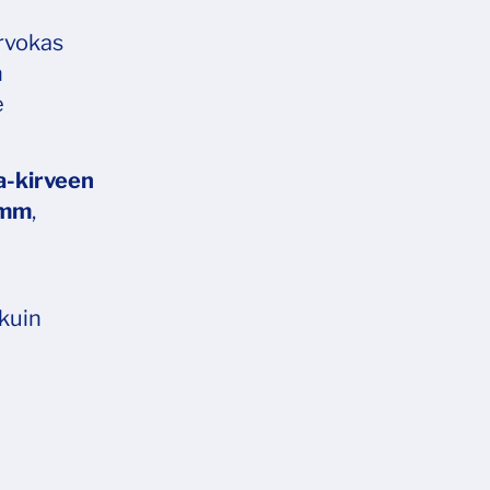
arvokas
n
e
a-kirveen
 mm
,
 kuin