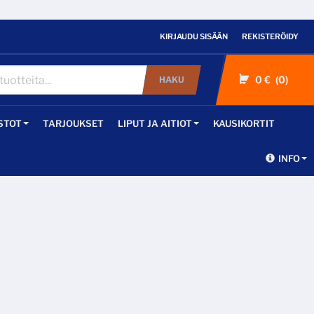
KIRJAUDU SISÄÄN
REKISTERÖIDY
0 €
0
HAKU
STOT
TARJOUKSET
LIPUT JA AITIOT
KAUSIKORTIT
INFO