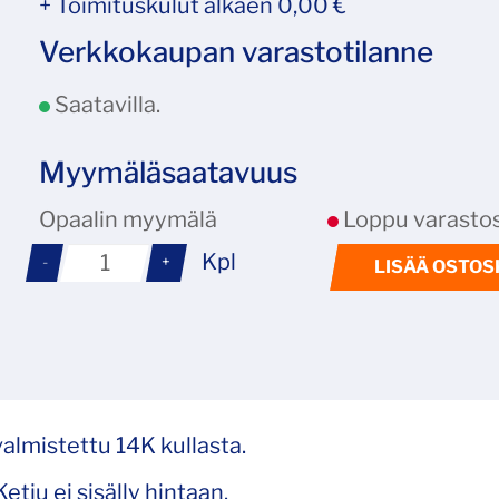
+ Toimituskulut alkaen 0,00 €
Verkkokaupan varastotilanne
Saatavilla.
Myymäläsaatavuus
Opaalin myymälä
Loppu varastos
Kpl
-
+
LISÄÄ OSTOS
valmistettu 14K kullasta.
tju ei sisälly hintaan.