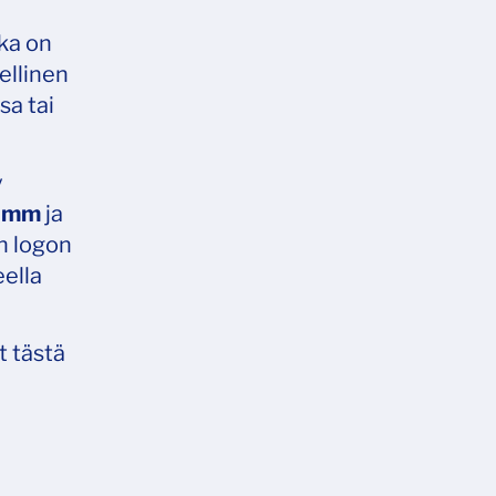
oka on
ellinen
sa tai
y
 mm
ja
n logon
eella
t tästä