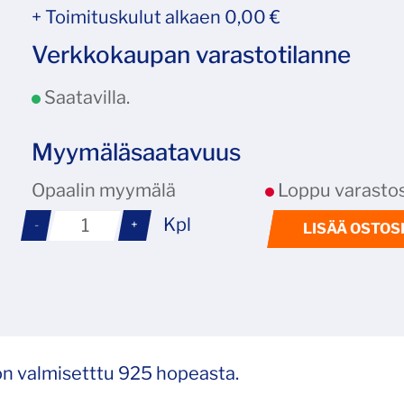
+ Toimituskulut alkaen 0,00 €
Verkkokaupan varastotilanne
Saatavilla.
Myymäläsaatavuus
Opaalin myymälä
Loppu varastos
Kpl
-
+
LISÄÄ OSTOS
 on valmisetttu 925 hopeasta.