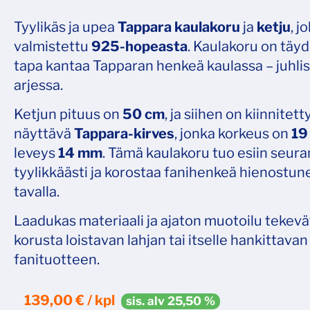
Tyylikäs ja upea
Tappara kaulakoru
ja
ketju
, j
valmistettu
925-hopeasta
. Kaulakoru on täyd
tapa kantaa Tapparan henkeä kaulassa – juhlis
arjessa.
Ketjun pituus on
50 cm
, ja siihen on kiinnitett
näyttävä
Tappara-kirves
, jonka korkeus on
19
leveys
14 mm
. Tämä kaulakoru tuo esiin seura
tyylikkäästi ja korostaa fanihenkeä hienostun
tavalla.
Laadukas materiaali ja ajaton muotoilu tekevä
korusta loistavan lahjan tai itselle hankittavan
fanituotteen.
139,00 € / kpl
sis. alv 25,50 %