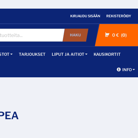
KIRJAUDU SISÄÄN
REKISTERÖIDY
0 €
0
HAKU
STOT
TARJOUKSET
LIPUT JA AITIOT
KAUSIKORTIT
INFO
PEA