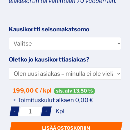
eläkekortin tai vähintään 70 vuoden iän.
Kausikortti seisomakatsomo
Oletko jo kausikorttiasiakas?
199,00
€ / kpl
sis. alv 13,50 %
+ Toimituskulut alkaen 0,00 €
Kpl
-
+
LISÄÄ OSTOSKORIIN