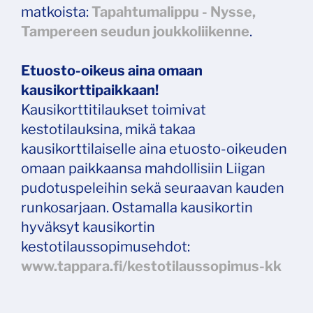
matkoista:
Tapahtumalippu - Nysse,
Tampereen seudun joukkoliikenne
.
Etuosto-oikeus aina omaan
kausikorttipaikkaan!
Kausikorttitilaukset toimivat
kestotilauksina, mikä takaa
kausikorttilaiselle aina etuosto-oikeuden
omaan paikkaansa mahdollisiin Liigan
pudotuspeleihin sekä seuraavan kauden
runkosarjaan. Ostamalla kausikortin
hyväksyt kausikortin
kestotilaussopimusehdot:
www.tappara.fi/kestotilaussopimus-kk