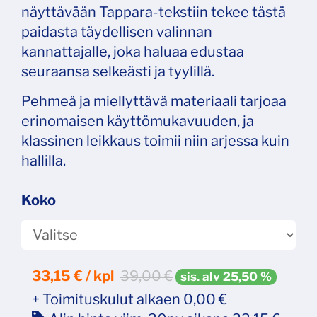
näyttävään Tappara-tekstiin tekee tästä
paidasta täydellisen valinnan
kannattajalle, joka haluaa edustaa
seuraansa selkeästi ja tyylillä.
Pehmeä ja miellyttävä materiaali tarjoaa
erinomaisen käyttömukavuuden, ja
klassinen leikkaus toimii niin arjessa kuin
hallilla.
Koko
33,15
€ / kpl
39,00 €
sis. alv 25,50 %
+ Toimituskulut alkaen 0,00 €