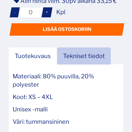
Alin hinta viim. 30pv aikana 33,15 €
Kpl
-
+
LISÄÄ OSTOSKORIIN
Tuotekuvaus
Tekniset tiedot
Materiaali: 80% puuvilla, 20%
polyester
Koot: XS – 4XL
Unisex -malli
Väri: tummansininen