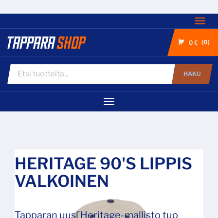
Nav
0
0 €
HAKU
Navigaatio
HERITAGE 90'S LIPPIS
VALKOINEN
Tapparan uusi Heritage-mallisto tuo