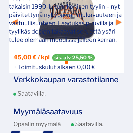
takaisin 1990-luvun ikonisen tyylin – nyt
päivitettynä nykypäivän mukavuuteen ja
vastuullisuuteen. Laadukas puuvilla ja
tyylikäs design takaavat sen, että ysäri
tulee olemaan muodissa jälleen kerran.
45,00 € / kpl
sis. alv 25,50 %
+ Toimituskulut alkaen 0,00 €
Verkkokaupan varastotilanne
Saatavilla.
Myymäläsaatavuus
Opaalin myymälä
Saatavilla.